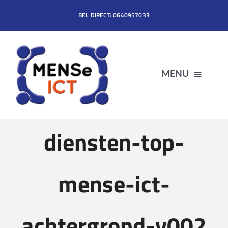
Ga
BEL DIRECT: 0640957033
naar
inhoud
MENU
HOME
diensten-top-
DIENSTEN
mense-ict-
PRODUCTEN
achtergrond-v002
OVER MENSe ICT