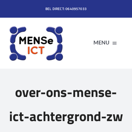
Ga
BEL DIRECT: 0640957033
naar
inhoud
MENU
HOME
over-ons-mense-
DIENSTEN
PRODUCTEN
ict-achtergrond-zw
OVER MENSe ICT