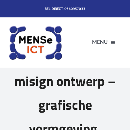
Ga
BEL DIRECT: 0640957033
naar
inhoud
MENU
HOME
misign ontwerp –
DIENSTEN
grafische
PRODUCTEN
vormgeving,
OVER MENSe ICT