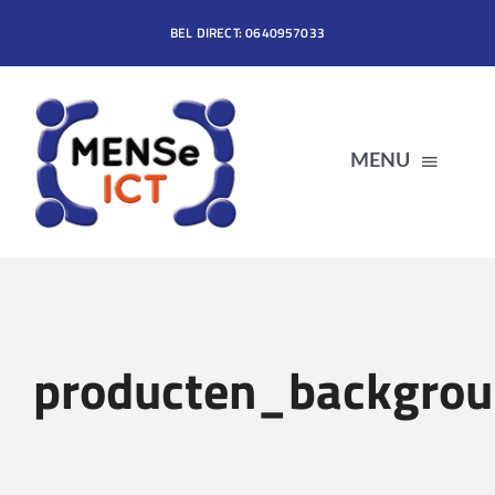
Ga
BEL DIRECT: 0640957033
naar
inhoud
MENU
HOME
DIENSTEN
producten_backgro
PRODUCTEN
OVER MENSe ICT