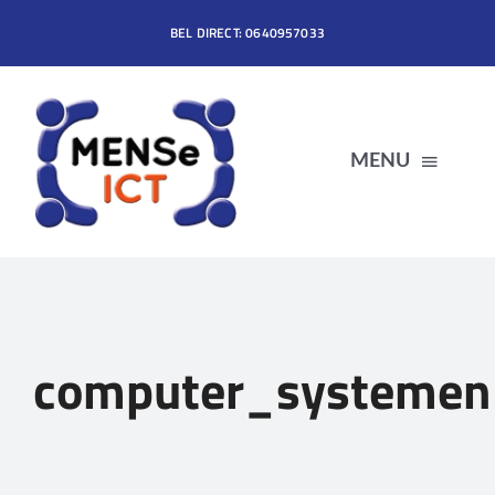
Ga
BEL DIRECT: 0640957033
naar
inhoud
MENU
HOME
DIENSTEN
computer_systeme
PRODUCTEN
OVER MENSe ICT