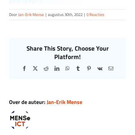
Door
Jan-Erik Mense
|
augustus 30th, 2022
|
0 Reacties
Share This Story, Choose Your
Platform!
Facebook
X
Reddit
LinkedIn
WhatsApp
Tumblr
Pinterest
Vk
E-
mail
Over de auteur:
Jan-Erik Mense