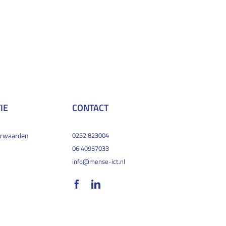
IE
CONTACT
orwaarden
0252 823004
06 40957033
info@mense-ict.nl