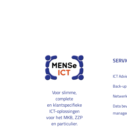
SERVI
ICT Advi
Back-up
Voor slimme,
Netwerk
complete
en klantspecifieke
Data bev
ICT-oplossingen
manage
voor het MKB, ZZP
en particulier.