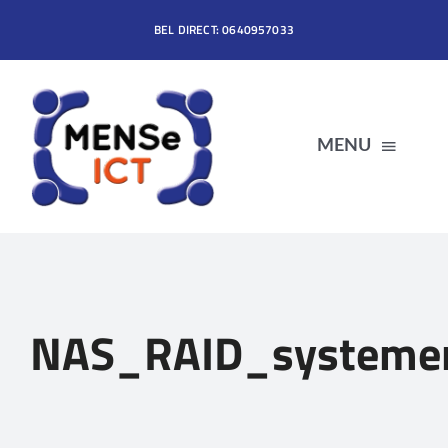
Ga
BEL DIRECT: 0640957033
naar
inhoud
MENU
HOME
DIENSTEN
NAS_RAID_systeme
PRODUCTEN
OVER MENSe ICT