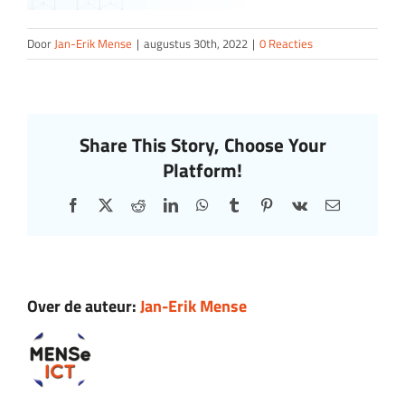
Door
Jan-Erik Mense
|
augustus 30th, 2022
|
0 Reacties
Share This Story, Choose Your
Platform!
Facebook
X
Reddit
LinkedIn
WhatsApp
Tumblr
Pinterest
Vk
E-
mail
Over de auteur:
Jan-Erik Mense