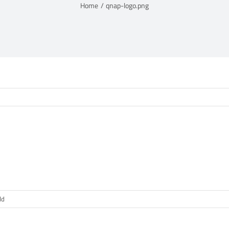
Home
qnap-logo.png
voor
ld
qnap-
logo.png