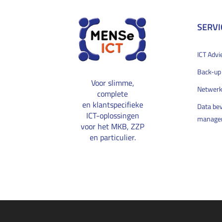
SERVI
ICT Advi
Back-up
Voor slimme,
Netwerk
complete
en klantspecifieke
Data bev
ICT-oplossingen
manage
voor het MKB, ZZP
en particulier.