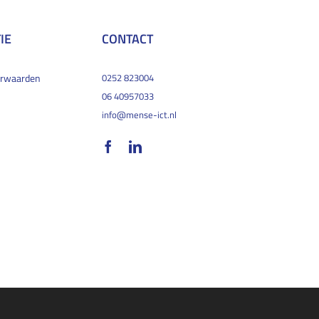
IE
CONTACT
orwaarden
0252 823004
06 40957033
info@mense-ict.nl