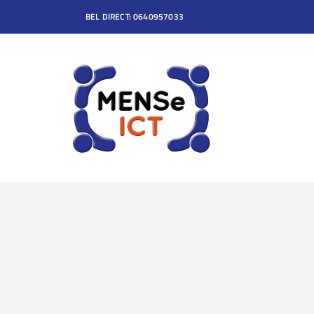
Ga
BEL DIRECT: 0640957033
naar
inhoud