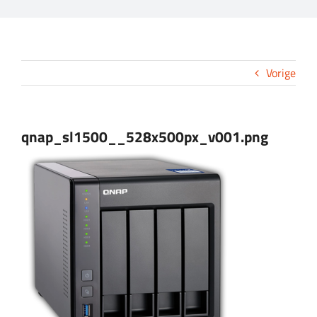
CONTACT
Vorige
qnap_sl1500__528x500px_v001.png