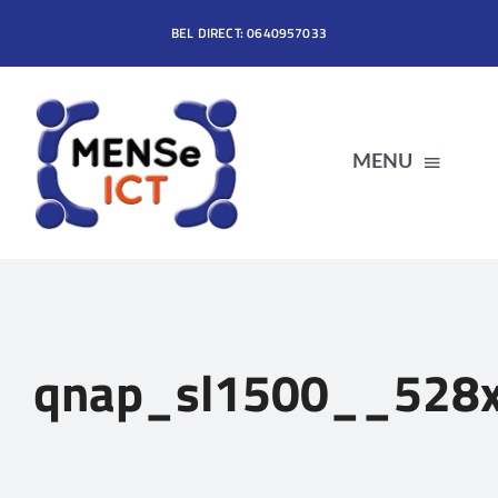
Ga
BEL DIRECT: 0640957033
naar
inhoud
MENU
HOME
DIENSTEN
qnap_sl1500__528
PRODUCTEN
OVER MENSe ICT