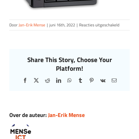
voor
Door
Jan-Erik Mense
|
juni 16th, 2022
|
Reacties uitgeschakeld
qnap_sl15
Share This Story, Choose Your
Platform!
Facebook
X
Reddit
LinkedIn
WhatsApp
Tumblr
Pinterest
Vk
E-
mail
Over de auteur:
Jan-Erik Mense