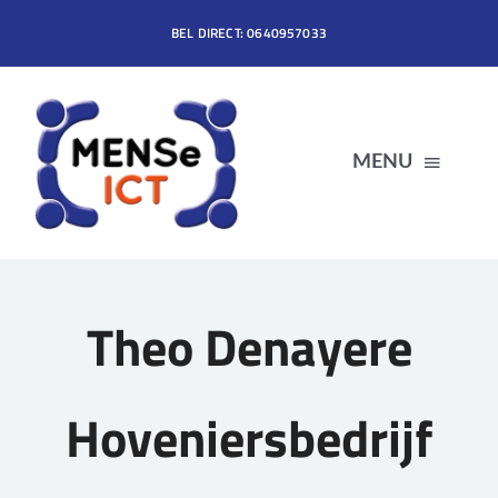
Ga
BEL DIRECT: 0640957033
naar
inhoud
MENU
HOME
Theo Denayere
DIENSTEN
PRODUCTEN
Hoveniersbedrijf
OVER MENSe ICT